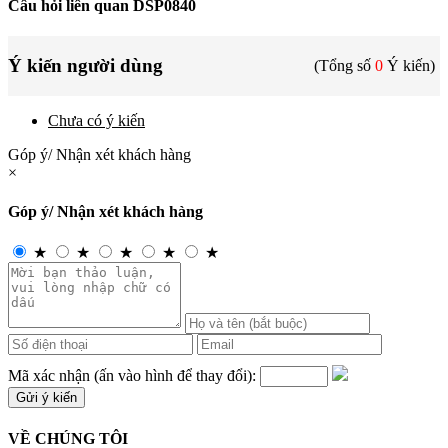
Câu hỏi liên quan DSP0840
Ý kiến người dùng
(Tổng số
0
Ý kiến)
Chưa có ý kiến
Góp ý/ Nhận xét khách hàng
×
Góp ý/ Nhận xét khách hàng
★
★
★
★
★
Mã xác nhận (ấn vào hình để thay đổi):
VỀ CHÚNG TÔI