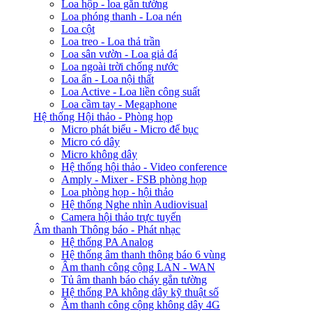
Loa hộp - loa gắn tường
Loa phóng thanh - Loa nén
Loa cột
Loa treo - Loa thả trần
Loa sân vườn - Loa giả đá
Loa ngoài trời chống nước
Loa ẩn - Loa nội thất
Loa Active - Loa liền công suất
Loa cầm tay - Megaphone
Hệ thống Hội thảo - Phòng họp
Micro phát biểu - Micro để bục
Micro có dây
Micro không dây
Hệ thống hội thảo - Video conference
Amply - Mixer - FSB phòng họp
Loa phòng họp - hội thảo
Hệ thống Nghe nhìn Audiovisual
Camera hội thảo trực tuyến
Âm thanh Thông báo - Phát nhạc
Hệ thống PA Analog
Hệ thống âm thanh thông báo 6 vùng
Âm thanh công cộng LAN - WAN
Tủ âm thanh báo cháy gắn tường
Hệ thống PA không dây kỹ thuật số
Âm thanh công cộng không dây 4G