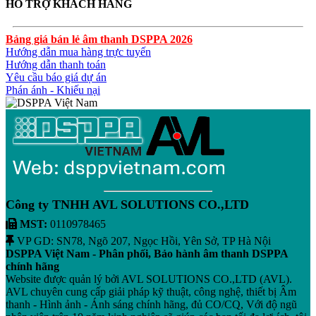
HỖ TRỢ KHÁCH HÀNG
Bảng giá bán lẻ âm thanh DSPPA 2026
Hướng dẫn mua hàng trực tuyến
Hướng dẫn thanh toán
Yêu cầu báo giá dự án
Phán ánh - Khiếu nại
Công ty TNHH AVL SOLUTIONS CO.,LTD
MST:
0110978465
VP GD: SN78, Ngõ 207, Ngọc Hồi, Yên Sở, TP Hà Nội
DSPPA Việt Nam - Phân phối, Bảo hành âm thanh DSPPA
chính hãng
Website được quản lý bởi AVL SOLUTIONS CO.,LTD (AVL).
AVL chuyên cung cấp giải pháp kỹ thuật, công nghệ, thiết bị Âm
thanh - Hình ảnh - Ánh sáng chính hãng, đủ CO/CQ, Với độ ngũ