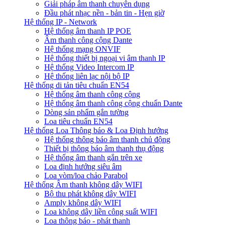
Giải pháp âm thanh chuyên dụng
Đầu phát nhạc nền - bản tin - Hẹn giờ
Hệ thống IP - Network
Hệ thống âm thanh IP POE
Âm thanh công cộng Dante
Hệ thống mạng ONVIF
Hệ thống thiết bị ngoại vi âm thanh IP
Hệ thống Video Intercom IP
Hệ thống liên lạc nội bộ IP
Hệ thống di tản tiêu chuẩn EN54
Hệ thống âm thanh công cộng
Hệ thống âm thanh công cộng chuẩn Dante
Dòng sản phẩm gắn tường
Loa tiêu chuẩn EN54
Hệ thống Loa Thông báo & Loa Định hướng
Hệ thống thông báo âm thanh chủ động
Thiết bị thông báo âm thanh thụ động
Hệ thống âm thanh gắn trên xe
Loa định hướng siêu âm
Loa vòm/loa chảo Parabol
Hệ thống Âm thanh không dây WIFI
Bộ thu phát không dây WIFI
Amply không dây WIFI
Loa không dây liền công suất WIFI
Loa thông báo - phát thanh