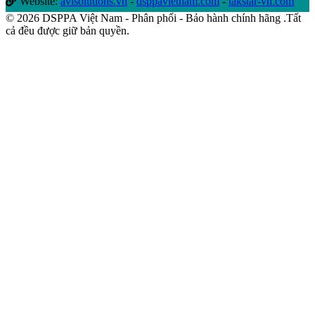
Website:
avlsolutions.vn
-
dsppavietnam.com
-
takstar-vn.com
© 2026 DSPPA Việt Nam - Phân phối - Bảo hành chính hãng .Tất
cả đều được giữ bản quyền.