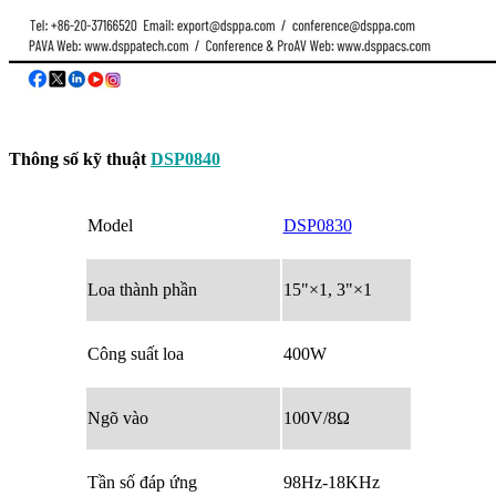
Thông số kỹ thuật
DSP0840
Model
DSP0830
Loa thành phần
15"×1, 3"×1
Công suất loa
400W
Ngõ vào
100V/8Ω
Tần số đáp ứng
98Hz-18KHz