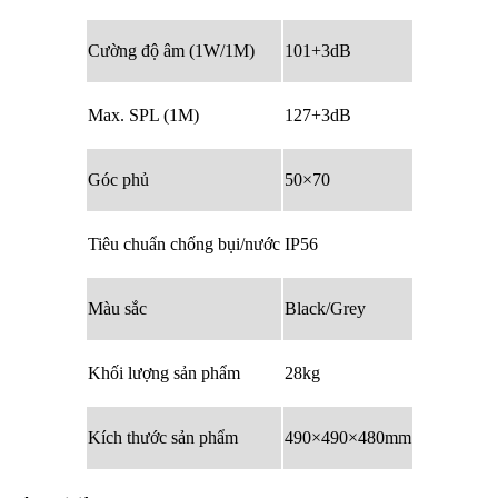
Cường độ âm (1W/1M)
101+3dB
Max. SPL (1M)
127+3dB
Góc phủ
50×70
Tiêu chuẩn chống bụi/nước
IP56
Màu sắc
Black/Grey
Khối lượng sản phẩm
28kg
Kích thước sản phẩm
490×490×480mm