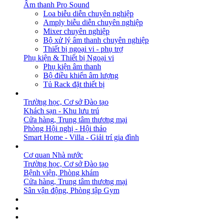
Âm thanh Pro Sound
Loa biễu diễn chuyên nghiệp
Amply biễu diễn chuyên nghiệp
Mixer chuyên nghiệp
Bộ xử lý âm thanh chuyên nghiệp
Thiết bị ngoại vi - phụ trợ
Phụ kiện & Thiết bị Ngoại vi
Phụ kiện âm thanh
Bộ điều khiển âm lượng
Tủ Rack đặt thiết bị
GIẢI PHÁP
Trường học, Cơ sở Đào tạo
Khách sạn - Khu lưu trú
Cửa hàng, Trung tâm thương mại
Phòng Hội nghị - Hội thảo
Smart Home - Villa - Giải trí gia đình
DỰ ÁN
Cơ quan Nhà nước
Trường học, Cơ sở Đào tạo
Bệnh viện, Phòng khám
Cửa hàng, Trung tâm thương mại
Sân vận động, Phòng tập Gym
BẢN TIN
DOWNLOAD
LIÊN HỆ