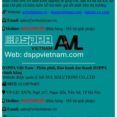
nhân viên trên 10 năm kinh nghiệp sẽ giúp các bạn tối đa lợi ích, tội
giản chi phí và luôn luôn hỗ trợ mức giá tốt nhất trên thị trường.
Website:
avlsolutions.vn
-
dsppavietnam.com
-
takstar-vn.com
Email:
sales@avlsolutions.vn
0942500109
Hotline:
(Bán hàng - Hỗ trợ giải pháp)
DSPPA Việt Nam - Phân phối, Bảo hành âm thanh DSPPA
chính hãng
Website được quản lý bởi AVL SOLUTIONS CO.,LTD
MST:
0110978465
VP GD: SN78, Ngõ 207, Ngọc Hồi, Yên Sở, TP Hà Nội
0942500109
Hotline:
(Bán hàng - Hỗ trợ giải pháp)
Email:
sales@avlsolutions.vn