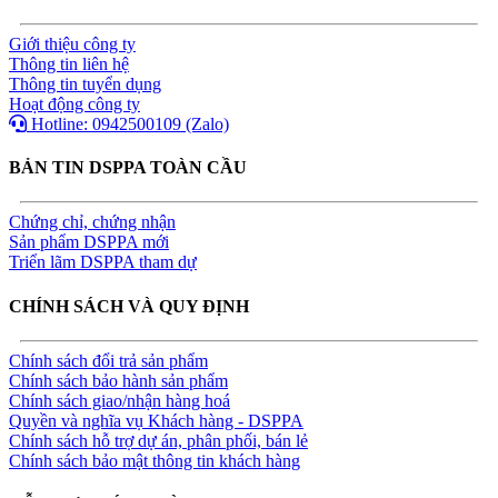
Giới thiệu công ty
Thông tin liên hệ
Thông tin tuyển dụng
Hoạt động công ty
Hotline: 0942500109 (Zalo)
BẢN TIN DSPPA TOÀN CẦU
Chứng chỉ, chứng nhận
Sản phẩm DSPPA mới
Triển lãm DSPPA tham dự
CHÍNH SÁCH VÀ QUY ĐỊNH
Chính sách đổi trả sản phẩm
Chính sách bảo hành sản phẩm
Chính sách giao/nhận hàng hoá
Quyền và nghĩa vụ Khách hàng - DSPPA
Chính sách hỗ trợ dự án, phân phối, bán lẻ
Chính sách bảo mật thông tin khách hàng