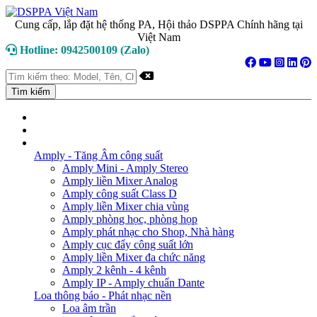
Cung cấp, lắp đặt hệ thống PA, Hội thảo DSPPA Chính hãng tại
Việt Nam
Hotline: 0942500109 (Zalo)
TRANG CHỦ
GIỚI THIỆU
DANH MỤC SẢN PHẨM
Amply - Tăng Âm công suất
Amply Mini - Amply Stereo
Amply liền Mixer Analog
Amply công suất Class D
Amply liền Mixer chia vùng
Amply phòng học, phòng họp
Amply phát nhạc cho Shop, Nhà hàng
Amply cục đẩy công suất lớn
Amply liền Mixer đa chức năng
Amply 2 kênh - 4 kênh
Amply IP - Amply chuẩn Dante
Loa thông báo - Phát nhạc nền
Loa âm trần