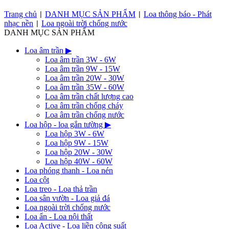
Trang chủ
DANH MỤC SẢN PHẨM
Loa thông báo - Phát
|
|
nhạc nền
Loa ngoài trời chống nước
|
DANH MỤC SẢN PHẨM
Loa âm trần
▶
Loa âm trần 3W - 6W
Loa âm trần 9W - 15W
Loa âm trần 20W - 30W
Loa âm trần 35W - 60W
Loa âm trần chất lượng cao
Loa âm trần chống cháy
Loa âm trần chống nước
Loa hộp - loa gắn tường
▶
Loa hộp 3W - 6W
Loa hộp 9W - 15W
Loa hộp 20W - 30W
Loa hộp 40W - 60W
Loa phóng thanh - Loa nén
Loa cột
Loa treo - Loa thả trần
Loa sân vườn - Loa giả đá
Loa ngoài trời chống nước
Loa ẩn - Loa nội thất
Loa Active - Loa liền công suất