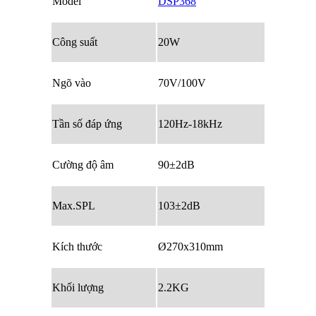
Model
DSP368
Công suất
20W
Ngõ vào
70V/100V
Tần số đáp ứng
120Hz-18kHz
Cường độ âm
90±2dB
Max.SPL
103±2dB
Kích thước
Ø270x310mm
Khối lượng
2.2KG