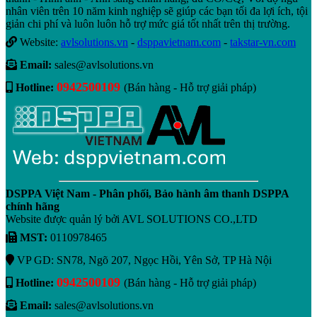
nhân viên trên 10 năm kinh nghiệp sẽ giúp các bạn tối đa lợi ích, tội
giản chi phí và luôn luôn hỗ trợ mức giá tốt nhất trên thị trường.
Website:
avlsolutions.vn
-
dsppavietnam.com
-
takstar-vn.com
Email:
sales@avlsolutions.vn
0942500109
Hotline:
(Bán hàng - Hỗ trợ giải pháp)
DSPPA Việt Nam - Phân phối, Bảo hành âm thanh DSPPA
chính hãng
Website được quản lý bởi AVL SOLUTIONS CO.,LTD
MST:
0110978465
VP GD: SN78, Ngõ 207, Ngọc Hồi, Yên Sở, TP Hà Nội
0942500109
Hotline:
(Bán hàng - Hỗ trợ giải pháp)
Email:
sales@avlsolutions.vn