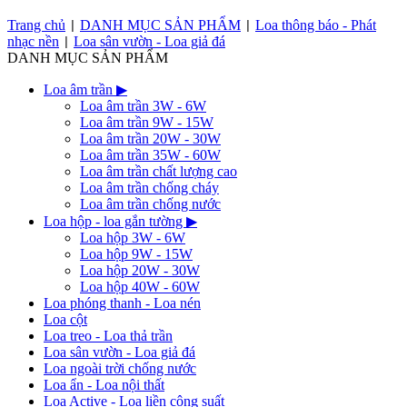
Trang chủ
DANH MỤC SẢN PHẨM
Loa thông báo - Phát
|
|
nhạc nền
Loa sân vườn - Loa giả đá
|
DANH MỤC SẢN PHẨM
Loa âm trần
▶
Loa âm trần 3W - 6W
Loa âm trần 9W - 15W
Loa âm trần 20W - 30W
Loa âm trần 35W - 60W
Loa âm trần chất lượng cao
Loa âm trần chống cháy
Loa âm trần chống nước
Loa hộp - loa gắn tường
▶
Loa hộp 3W - 6W
Loa hộp 9W - 15W
Loa hộp 20W - 30W
Loa hộp 40W - 60W
Loa phóng thanh - Loa nén
Loa cột
Loa treo - Loa thả trần
Loa sân vườn - Loa giả đá
Loa ngoài trời chống nước
Loa ẩn - Loa nội thất
Loa Active - Loa liền công suất