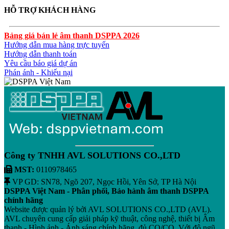
HỖ TRỢ KHÁCH HÀNG
Bảng giá bán lẻ âm thanh DSPPA 2026
Hướng dẫn mua hàng trực tuyến
Hướng dẫn thanh toán
Yêu cầu báo giá dự án
Phán ánh - Khiếu nại
Công ty TNHH AVL SOLUTIONS CO.,LTD
MST:
0110978465
VP GD: SN78, Ngõ 207, Ngọc Hồi, Yên Sở, TP Hà Nội
DSPPA Việt Nam - Phân phối, Bảo hành âm thanh DSPPA
chính hãng
Website được quản lý bởi AVL SOLUTIONS CO.,LTD (AVL).
AVL chuyên cung cấp giải pháp kỹ thuật, công nghệ, thiết bị Âm
thanh - Hình ảnh - Ánh sáng chính hãng, đủ CO/CQ, Với độ ngũ