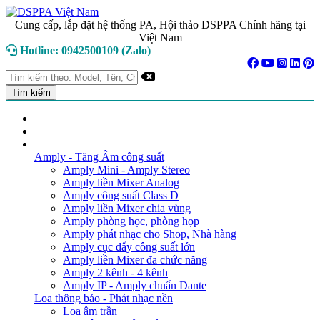
Cung cấp, lắp đặt hệ thống PA, Hội thảo DSPPA Chính hãng tại
Việt Nam
Hotline: 0942500109 (Zalo)
TRANG CHỦ
GIỚI THIỆU
DANH MỤC SẢN PHẨM
Amply - Tăng Âm công suất
Amply Mini - Amply Stereo
Amply liền Mixer Analog
Amply công suất Class D
Amply liền Mixer chia vùng
Amply phòng học, phòng họp
Amply phát nhạc cho Shop, Nhà hàng
Amply cục đẩy công suất lớn
Amply liền Mixer đa chức năng
Amply 2 kênh - 4 kênh
Amply IP - Amply chuẩn Dante
Loa thông báo - Phát nhạc nền
Loa âm trần