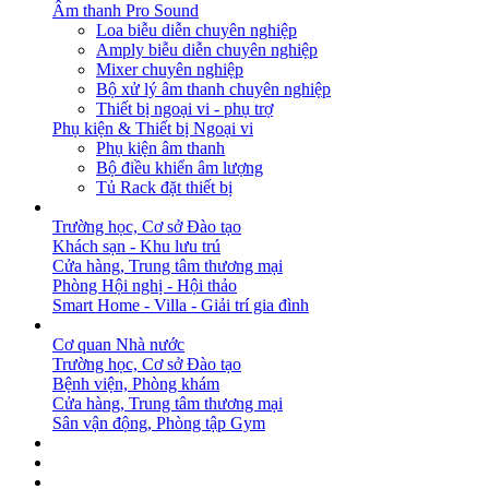
Âm thanh Pro Sound
Loa biễu diễn chuyên nghiệp
Amply biễu diễn chuyên nghiệp
Mixer chuyên nghiệp
Bộ xử lý âm thanh chuyên nghiệp
Thiết bị ngoại vi - phụ trợ
Phụ kiện & Thiết bị Ngoại vi
Phụ kiện âm thanh
Bộ điều khiển âm lượng
Tủ Rack đặt thiết bị
GIẢI PHÁP
Trường học, Cơ sở Đào tạo
Khách sạn - Khu lưu trú
Cửa hàng, Trung tâm thương mại
Phòng Hội nghị - Hội thảo
Smart Home - Villa - Giải trí gia đình
DỰ ÁN
Cơ quan Nhà nước
Trường học, Cơ sở Đào tạo
Bệnh viện, Phòng khám
Cửa hàng, Trung tâm thương mại
Sân vận động, Phòng tập Gym
BẢN TIN
DOWNLOAD
LIÊN HỆ