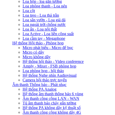
Loa hộp - loa gắn tường
Loa phóng thanh - Loa nén
Loa cột
Loa treo - Loa thả trần
Loa sân vườn - Loa giả đá
Loa ngoài trời chống nước
Loa ẩn - Loa nội thất
Loa Active - Loa liền công suất
Loa cầm tay - Megaphone
Hệ thống Hội thảo - Phòng họp
Micro phát biểu - Micro để bục
Micro có dây
Micro không dây
Hệ thống hội thảo - Video conference
Amply - Mixer - FSB phòng họp
Loa phòng họp - hội thảo
Hệ thống Nghe nhìn Audiovisual
Camera hội thảo trực tuyến
Âm thanh Thông báo - Phát nhạc
Hệ thống PA Analog
Hệ thống âm thanh thông báo 6 vùng
Âm thanh công cộng LAN - WAN
Tủ âm thanh báo cháy gắn tường
Hệ thống PA không dây kỹ thuật số
Âm thanh công cộng không dây 4G