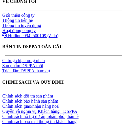
VỀ CHÚNG TÔI
Giới thiệu công ty
Thông tin liên hệ
Thông tin tuyển dụng
Hoạt động công ty
Hotline: 0942500109 (Zalo)
BẢN TIN DSPPA TOÀN CẦU
Chứng chỉ, chứng nhận
Sản phẩm DSPPA mới
Triển lãm DSPPA tham dự
CHÍNH SÁCH VÀ QUY ĐỊNH
Chính sách đổi trả sản phẩm
Chính sách bảo hành sản phẩm
Chính sách giao/nhận hàng hoá
Quyền và nghĩa vụ Khách hàng - DSPPA
Chính sách hỗ trợ dự án, phân phối, bán lẻ
Chính sách bảo mật thông tin khách hàng