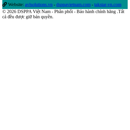
Website:
avlsolutions.vn
-
dsppavietnam.com
-
takstar-vn.com
© 2026 DSPPA Việt Nam - Phân phối - Bảo hành chính hãng .Tất
cả đều được giữ bản quyền.