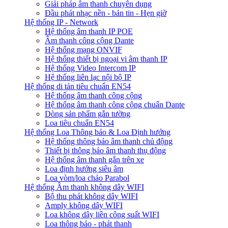
Giải pháp âm thanh chuyên dụng
Đầu phát nhạc nền - bản tin - Hẹn giờ
Hệ thống IP - Network
Hệ thống âm thanh IP POE
Âm thanh công cộng Dante
Hệ thống mạng ONVIF
Hệ thống thiết bị ngoại vi âm thanh IP
Hệ thống Video Intercom IP
Hệ thống liên lạc nội bộ IP
Hệ thống di tản tiêu chuẩn EN54
Hệ thống âm thanh công cộng
Hệ thống âm thanh công cộng chuẩn Dante
Dòng sản phẩm gắn tường
Loa tiêu chuẩn EN54
Hệ thống Loa Thông báo & Loa Định hướng
Hệ thống thông báo âm thanh chủ động
Thiết bị thông báo âm thanh thụ động
Hệ thống âm thanh gắn trên xe
Loa định hướng siêu âm
Loa vòm/loa chảo Parabol
Hệ thống Âm thanh không dây WIFI
Bộ thu phát không dây WIFI
Amply không dây WIFI
Loa không dây liền công suất WIFI
Loa thông báo - phát thanh