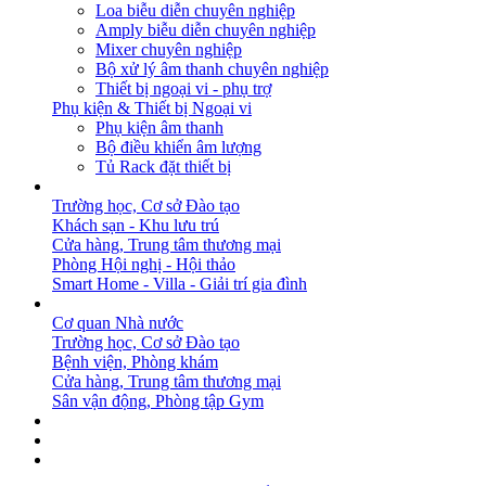
Loa biễu diễn chuyên nghiệp
Amply biễu diễn chuyên nghiệp
Mixer chuyên nghiệp
Bộ xử lý âm thanh chuyên nghiệp
Thiết bị ngoại vi - phụ trợ
Phụ kiện & Thiết bị Ngoại vi
Phụ kiện âm thanh
Bộ điều khiển âm lượng
Tủ Rack đặt thiết bị
GIẢI PHÁP
Trường học, Cơ sở Đào tạo
Khách sạn - Khu lưu trú
Cửa hàng, Trung tâm thương mại
Phòng Hội nghị - Hội thảo
Smart Home - Villa - Giải trí gia đình
DỰ ÁN
Cơ quan Nhà nước
Trường học, Cơ sở Đào tạo
Bệnh viện, Phòng khám
Cửa hàng, Trung tâm thương mại
Sân vận động, Phòng tập Gym
BẢN TIN
DOWNLOAD
LIÊN HỆ