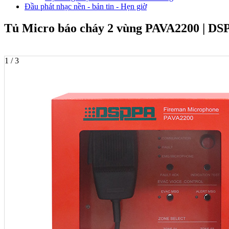
Đầu phát nhạc nền - bản tin - Hẹn giờ
Tủ Micro báo cháy 2 vùng PAVA2200 | DS
1 / 3