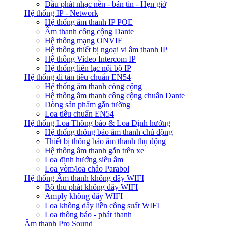
Đầu phát nhạc nền - bản tin - Hẹn giờ
Hệ thống IP - Network
Hệ thống âm thanh IP POE
Âm thanh công cộng Dante
Hệ thống mạng ONVIF
Hệ thống thiết bị ngoại vi âm thanh IP
Hệ thống Video Intercom IP
Hệ thống liên lạc nội bộ IP
Hệ thống di tản tiêu chuẩn EN54
Hệ thống âm thanh công cộng
Hệ thống âm thanh công cộng chuẩn Dante
Dòng sản phẩm gắn tường
Loa tiêu chuẩn EN54
Hệ thống Loa Thông báo & Loa Định hướng
Hệ thống thông báo âm thanh chủ động
Thiết bị thông báo âm thanh thụ động
Hệ thống âm thanh gắn trên xe
Loa định hướng siêu âm
Loa vòm/loa chảo Parabol
Hệ thống Âm thanh không dây WIFI
Bộ thu phát không dây WIFI
Amply không dây WIFI
Loa không dây liền công suất WIFI
Loa thông báo - phát thanh
Âm thanh Pro Sound