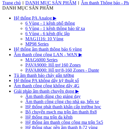
Trang chủ
DANH MỤC SẢN PHẨM
Âm thanh Thông báo - Ph
|
|
DANH MỤC SẢN PHẨM
Hệ thống PA Analog
▶
6 Vùng - 1 kênh phổ thông
6 Vùng - 1 kênh thông báo từ xa
6 Vùng - 6 kênh độc lập
MAG1116: 10 Vùng
MP98 Series
Hệ thống âm thanh thông báo 6 vùng
Âm thanh công cộng LAN - WAN
▶
MAG6000 Series
PAVA9000: Hỗ trợ 160 Zones
PAVA8000: Hỗ trợ 8-160 Zones - Dante
Tủ âm thanh báo cháy gắn tường
Hệ thống PA không dây kỹ thuật số
Âm thanh công cộng không dây 4G
Giải pháp âm thanh chuyên dụng
▶
Âm thanh dùng cho giảng dạy
Âm thanh công cộng cho nhà ga, bến xe
Hệ thống phát thanh khẩn cấp trường học
Bộ chuyển mạch ma trận âm thanh 8x8
Hệ thống ma trận đa kênh
Hệ thống âm thanh công cộng ma trận 5x5
Hệ thống nhạc nền âm thanh 8-72 vùng