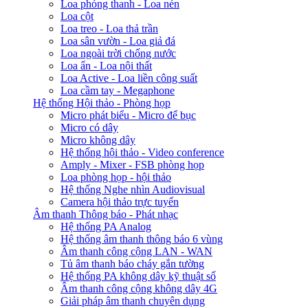
Loa phóng thanh - Loa nén
Loa cột
Loa treo - Loa thả trần
Loa sân vườn - Loa giả đá
Loa ngoài trời chống nước
Loa ẩn - Loa nội thất
Loa Active - Loa liền công suất
Loa cầm tay - Megaphone
Hệ thống Hội thảo - Phòng họp
Micro phát biểu - Micro để bục
Micro có dây
Micro không dây
Hệ thống hội thảo - Video conference
Amply - Mixer - FSB phòng họp
Loa phòng họp - hội thảo
Hệ thống Nghe nhìn Audiovisual
Camera hội thảo trực tuyến
Âm thanh Thông báo - Phát nhạc
Hệ thống PA Analog
Hệ thống âm thanh thông báo 6 vùng
Âm thanh công cộng LAN - WAN
Tủ âm thanh báo cháy gắn tường
Hệ thống PA không dây kỹ thuật số
Âm thanh công cộng không dây 4G
Giải pháp âm thanh chuyên dụng