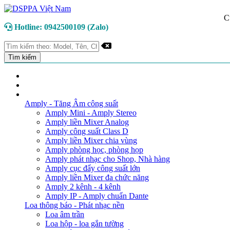
C
Hotline: 0942500109 (Zalo)
TRANG CHỦ
GIỚI THIỆU
DANH MỤC SẢN PHẨM
Amply - Tăng Âm công suất
Amply Mini - Amply Stereo
Amply liền Mixer Analog
Amply công suất Class D
Amply liền Mixer chia vùng
Amply phòng học, phòng họp
Amply phát nhạc cho Shop, Nhà hàng
Amply cục đẩy công suất lớn
Amply liền Mixer đa chức năng
Amply 2 kênh - 4 kênh
Amply IP - Amply chuẩn Dante
Loa thông báo - Phát nhạc nền
Loa âm trần
Loa hộp - loa gắn tường